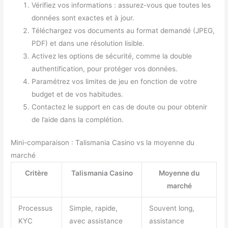
Vérifiez vos informations : assurez-vous que toutes les
données sont exactes et à jour.
Téléchargez vos documents au format demandé (JPEG,
PDF) et dans une résolution lisible.
Activez les options de sécurité, comme la double
authentification, pour protéger vos données.
Paramétrez vos limites de jeu en fonction de votre
budget et de vos habitudes.
Contactez le support en cas de doute ou pour obtenir
de l’aide dans la complétion.
Mini-comparaison : Talismania Casino vs la moyenne du
marché
Critère
Talismania Casino
Moyenne du
marché
Processus
Simple, rapide,
Souvent long,
KYC
avec assistance
assistance