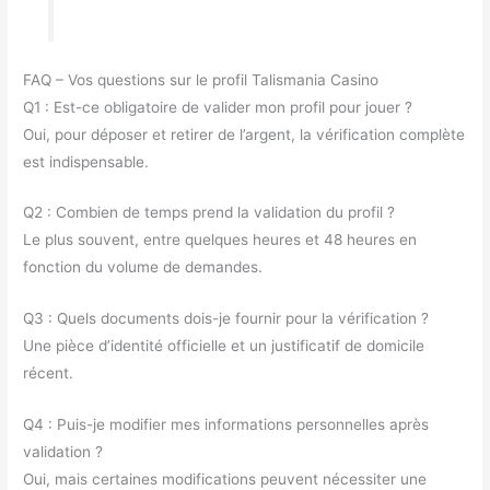
FAQ – Vos questions sur le profil Talismania Casino
Q1 : Est-ce obligatoire de valider mon profil pour jouer ?
Oui, pour déposer et retirer de l’argent, la vérification complète
est indispensable.
Q2 : Combien de temps prend la validation du profil ?
Le plus souvent, entre quelques heures et 48 heures en
fonction du volume de demandes.
Q3 : Quels documents dois-je fournir pour la vérification ?
Une pièce d’identité officielle et un justificatif de domicile
récent.
Q4 : Puis-je modifier mes informations personnelles après
validation ?
Oui, mais certaines modifications peuvent nécessiter une