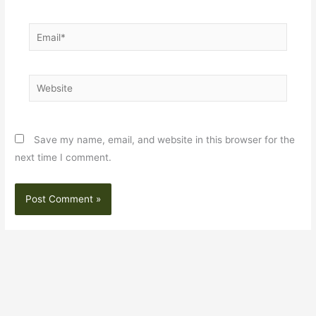
Email*
Website
Save my name, email, and website in this browser for the
next time I comment.