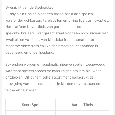
Overzicht van de Spelpakket
Buddy Spin Casino biedt een breed scala aan spellen,
waaronder gokkasten, tafelspellen en online live casino-opties.
Het platform bevat titels van gerenommeerde
spelontwikkelaars, wat garant staat voor een hoog niveau van
kwaliteit en variëteit. Van klassieke fruitautomaten tot
moderne video slots en live dealerspellen, het aanbod is
gevarieerd en onderhoudend.
Bovendien worden er regelmatig nieuwe spellen toegevoegd,
waardoor spelers steeds de kans krijgen om iets nieuws te
ontdekken. Dit dynamische assortiment benadrukt de
toewijding van het casino om zijn klanten te verrassen en
tevreden te stellen.
Soort Spel
Aantal Titels