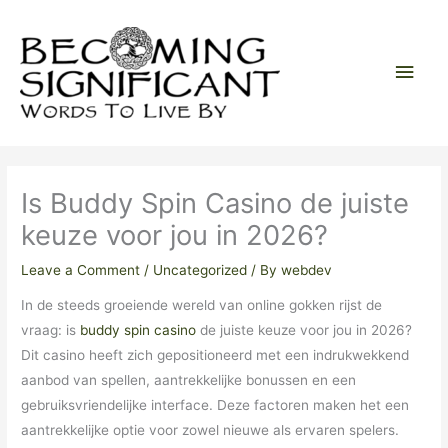
Skip
Main
to
content
Men
Is Buddy Spin Casino de juiste
keuze voor jou in 2026?
Leave a Comment
/
Uncategorized
/ By
webdev
In de steeds groeiende wereld van online gokken rijst de
vraag: is
buddy spin casino
de juiste keuze voor jou in 2026?
Dit casino heeft zich gepositioneerd met een indrukwekkend
aanbod van spellen, aantrekkelijke bonussen en een
gebruiksvriendelijke interface. Deze factoren maken het een
aantrekkelijke optie voor zowel nieuwe als ervaren spelers.