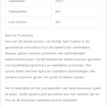
Gokkasten
200+
Tafelspellen
50+
Live Casino
30+
Boni en Promoties
Een van de sterke punten van Buddy Spin Casino is de
gevarieerde bonusstructuur die spelers kan aantrekken.
Nieuwe spelers kunnen profiteren van aantrekkelijke
welkomstbonussen, terwijl bestaande spelers kunnen genieten
van loyaliteitsprogramma’s en wekelijkse promoties. Het
casino biedt ook free spins en cashback-aanbiedingen, die
verdere incentive geven om actief te blijven spelen.
Het is belangrijk om de voorwaarden van deze bonussen goed
te lezen, zodat spelers precies weten wat hun rechten zijn en
hoe ze de bonussen optimaal kunnen benutten.