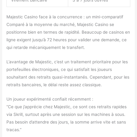
Majestic Casino face à la concurrence : un mini-comparatif
Comparé à la moyenne du marché, Majestic Casino se
positionne bien en termes de rapidité. Beaucoup de casinos en
ligne exigent jusqu’à 72 heures pour valider une demande, ce
qui retarde mécaniquement le transfert.
L’avantage de Majestic, c’est un traitement prioritaire pour les
portefeuilles électroniques, ce qui satisfait les joueurs
souhaitant des retraits quasi-instantanés. Cependant, pour les
retraits bancaires, le délai reste assez classique.
Un joueur expérimenté confiait récemment :
“Ce que j’apprécie chez Majestic, ce sont ces retraits rapides
via Skrill, surtout après une session sur les machines à sous.
Pas besoin d’attendre des jours, la somme arrive vite et sans
tracas.”