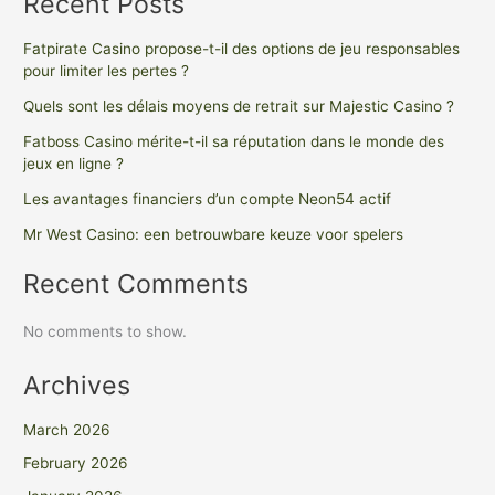
Recent Posts
Fatpirate Casino propose-t-il des options de jeu responsables
pour limiter les pertes ?
Quels sont les délais moyens de retrait sur Majestic Casino ?
Fatboss Casino mérite-t-il sa réputation dans le monde des
jeux en ligne ?
Les avantages financiers d’un compte Neon54 actif
Mr West Casino: een betrouwbare keuze voor spelers
Recent Comments
No comments to show.
Archives
March 2026
February 2026