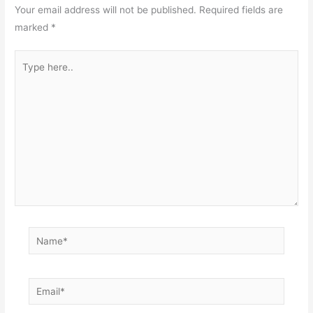
Your email address will not be published.
Required fields are
marked
*
Type
here..
Name*
Email*