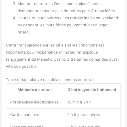
Montant du retrait : Des sommes plus élevées
demandent souvent plus de temps pour être validées.
Heures et jours ouvrés : Les retraits initiés en weekend
ou pendant les jours fériés peuvent subir un léger
retard.
Cette transparence sur les délais et les conditions est
importante pour l’expérience utilisateur et explique
l’engagement de Majestic Casino à traiter les demandes aussi
vite que possible.
Table récapitulative des délais moyens de retrait
Méthode de retrait
Délai moyen de traitement
Portefeuilles électroniques
15 min à 24 h
Cartes bancaires
2 à 5 jours ouvrés
Virement bancaire
3 à 7 jours ouvrés