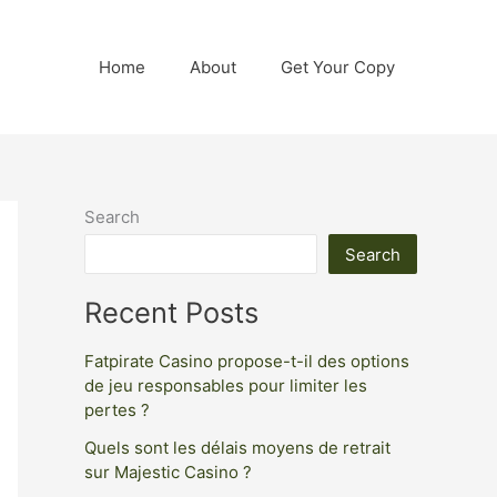
Home
About
Get Your Copy
Search
Search
Recent Posts
Fatpirate Casino propose-t-il des options
de jeu responsables pour limiter les
pertes ?
Quels sont les délais moyens de retrait
sur Majestic Casino ?