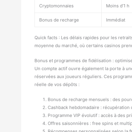
Cryptomonnaies
Moins d’1 h
Bonus de recharge
Immédiat
Quick facts : Les délais rapides pour les retrai
moyenne du marché, où certains casinos prenne
Bonus et programmes de fidélisation : optimis
Un compte actif ouvre également la porte à une
réservées aux joueurs réguliers. Ces program
réelle de vos dépôts :
Bonus de recharge mensuels : des pourc
Cashback hebdomadaire : récupération d
Programme VIP évolutif : accès à des pri
Offres saisonnières : free spins et multi
Récompenses personnalisées selon la f