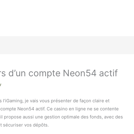
rs d’un compte Neon54 actif
v
s l’iGaming, je vais vous présenter de façon claire et
n compte Neon54 actif. Ce casino en ligne ne se contente
, il propose aussi une gestion optimale des fonds, avec des
t sécuriser vos dépôts.