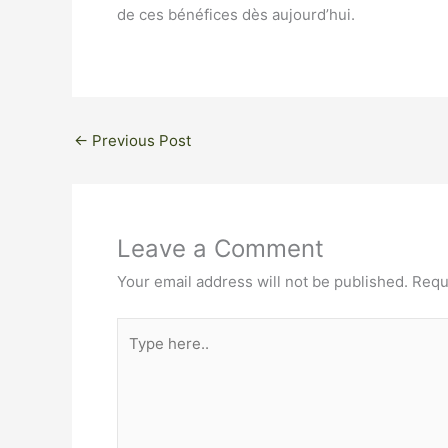
de ces bénéfices dès aujourd’hui.
←
Previous Post
Leave a Comment
Your email address will not be published.
Requ
Type
here..