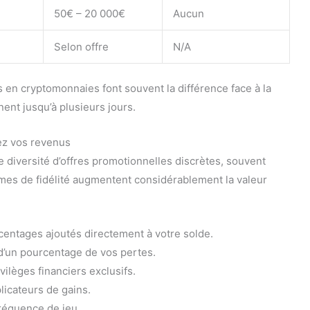
50€ – 20 000€
Aucun
Selon offre
N/A
ts en cryptomonnaies font souvent la différence face à la
nt jusqu’à plusieurs jours.
ez vos revenus
 diversité d’offres promotionnelles discrètes, souvent
mes de fidélité augmentent considérablement la valeur
entages ajoutés directement à votre solde.
’un pourcentage de vos pertes.
vilèges financiers exclusifs.
plicateurs de gains.
réquence de jeu.