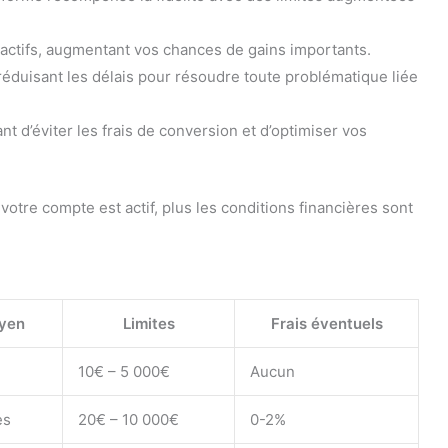
tractifs, augmentant vos chances de gains importants.
réduisant les délais pour résoudre toute problématique liée
t d’éviter les frais de conversion et d’optimiser vos
otre compte est actif, plus les conditions financières sont
yen
Limites
Frais éventuels
10€ – 5 000€
Aucun
es
20€ – 10 000€
0-2%