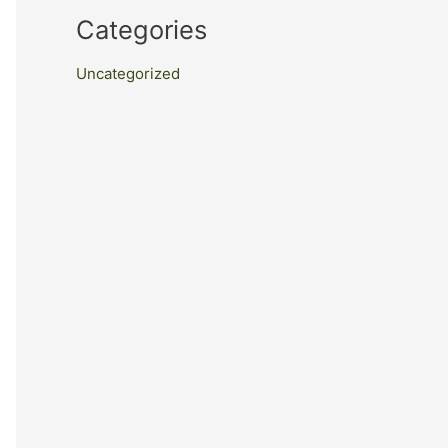
Categories
Uncategorized