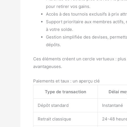
pour retirer vos gains.
Accès à des tournois exclusifs à prix at
Support prioritaire aux membres actifs, 
à votre solde.
Gestion simplifiée des devises, permettan
dépôts.
Ces éléments créent un cercle vertueux : plus v
avantageuses.
Paiements et taux : un aperçu clé
Type de transaction
Délai mo
Dépôt standard
Instantané
Retrait classique
24-48 heur