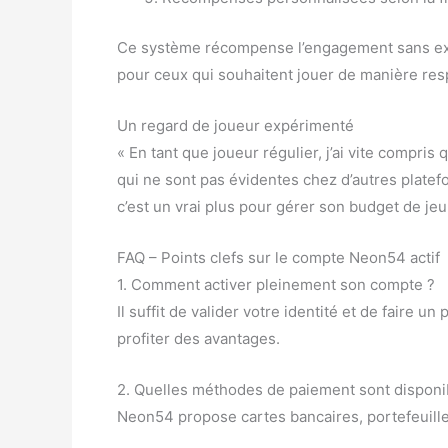
Ce système récompense l’engagement sans exig
pour ceux qui souhaitent jouer de manière res
Un regard de joueur expérimenté
« En tant que joueur régulier, j’ai vite compri
qui ne sont pas évidentes chez d’autres platef
c’est un vrai plus pour gérer son budget de jeu
FAQ – Points clefs sur le compte Neon54 actif
1. Comment activer pleinement son compte ?
Il suffit de valider votre identité et de faire 
profiter des avantages.
2. Quelles méthodes de paiement sont disponi
Neon54 propose cartes bancaires, portefeuille