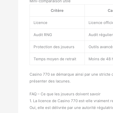
Mini-comparaison utile
Critère
Ca
Licence
Licence offic
Audit RNG
Audit régulier
Protection des joueurs
Outils avancé
Temps moyen de retrait
Moins de 48 
Casino 770 se démarque ainsi par une stricte
présenter des lacunes.
FAQ – Ce que les joueurs doivent savoir
1. La licence de Casino 770 est-elle vraiment 
Oui, elle est délivrée par une autorité régula