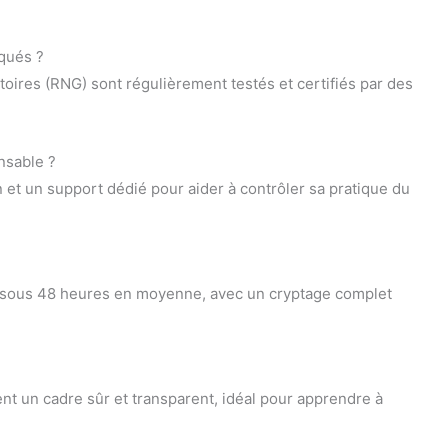
uqués ?
ires (RNG) sont régulièrement testés et certifiés par des
onsable ?
n et un support dédié pour aider à contrôler sa pratique du
s sous 48 heures en moyenne, avec un cryptage complet
sent un cadre sûr et transparent, idéal pour apprendre à