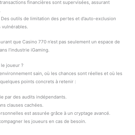
 transactions financières sont supervisées, assurant
.
es outils de limitation des pertes et d’auto-exclusion
 vulnérables.
surant que Casino 770 n’est pas seulement un espace de
ans l’industrie iGaming.
 le joueur ?
environnement sain, où les chances sont réelles et où les
 quelques points concrets à retenir :
ie par des audits indépendants.
sans clauses cachées.
rsonnelles est assurée grâce à un cryptage avancé.
ccompagner les joueurs en cas de besoin.