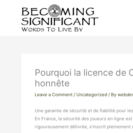
Skip
to
content
Pourquoi la licence de 
honnête
Leave a Comment
/
Uncategorized
/ By
webde
Une garantie de sécurité et de fiabilité pour le
En France, la sécurité des joueurs en ligne es
rigoureusement délivrée, s’inscrit pleinement 