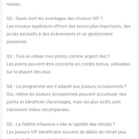
niveau.
Q2 : Quels sont les avantages des niveaux VIP ?
Les niveaux supérieurs offrent des bonus plus importants, des
accès exclusifs à des événements et un gestionnaire
personnel.
Q3 : Puis-je utiliser mes points comme argent réel ?
Les points peuvent être convertis en crédits bonus, utilisables
sur la plupart des jeux.
Q4 : Le programme est-il adapté aux joueurs occasionnels ?
Oui, même les joueurs occasionnels peuvent accumuler des
points et bénéficier d’avantages, mais les plus actifs sont
clairement mieux récompensés.
Q5 : La fidélité influence-t-elle la rapidité des retraits ?
Les joueurs VIP bénéficient souvent de délais de retrait plus